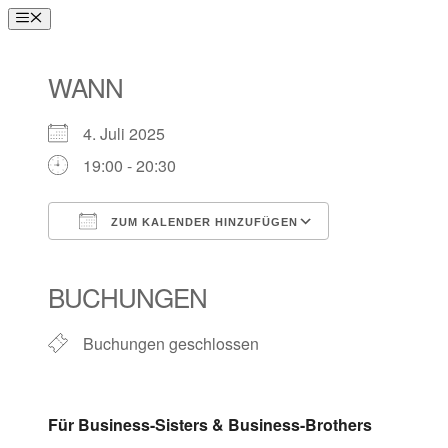
Zum
Menü
Inhalt
springen
WANN
4. Juli 2025
19:00 - 20:30
ZUM KALENDER HINZUFÜGEN
ICS herunterladen
Google Kalender
iCalendar
Office 365
Outlook Live
BUCHUNGEN
Buchungen geschlossen
Für Business-Sisters & Business-Brothers